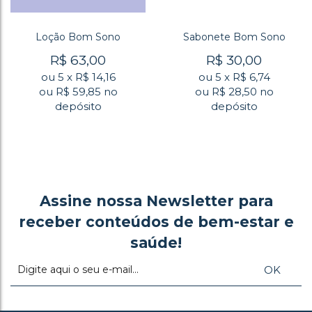
Loção Bom Sono
Sabonete Bom Sono
R$
63,00
R$
30,00
ou
5
x
R$
14,16
ou
5
x
R$
6,74
ou R$
59,85
no
ou R$
28,50
no
depósito
depósito
Assine nossa Newsletter para
receber conteúdos de bem-estar e
saúde!